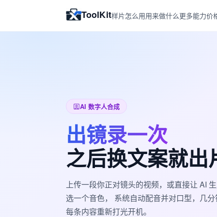
ToolKit
样片
怎么用
用来做什么
更多能力
价
AI 数字人合成
出镜录一次
之后换文案就出
上传一段你正对镜头的视频，或直接让 AI
选一个音色， 系统自动配音并对口型，几
每条内容重新打光开机。