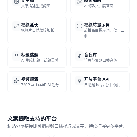
文生图
图像编辑
文字描述生成配图
AI 修改 / 扩展画面
视频延长
视频转提示词
把短片自然续接加长
反推画面提示词，便于二
创
标题选题
音色库
AI 生成标题与话题灵感
管理与复刻口播音色
视频超清
开放平台 API
720P → 1440P AI 超分
自助建 Key，接口调用
文案提取支持的平台
粘贴分享链接即可把视频口播提取成文字，持续扩展更多平台。