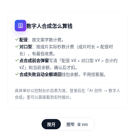
数字人合成怎么算钱
配音
：按文案字数计费。
对口型
：按成片实际秒数计费（成片时长 ≈ 配音时
长），有最低收费。
点合成前会弹窗
写清「配音 ¥X + 对口型 ¥Y = 合计约
¥Z」和当前余额，确认后才扣。
合成失败自动全额退回
钱包余额，不用找客服。
具体单价以控制台价目表为准，登录后在「AI 创作 → 数字人
合成」里可以直接看到实时报价。
按月
按年
省 ¥80