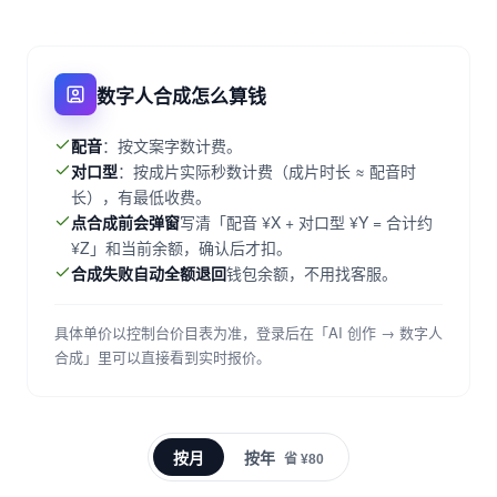
数字人合成怎么算钱
配音
：按文案字数计费。
对口型
：按成片实际秒数计费（成片时长 ≈ 配音时
长），有最低收费。
点合成前会弹窗
写清「配音 ¥X + 对口型 ¥Y = 合计约
¥Z」和当前余额，确认后才扣。
合成失败自动全额退回
钱包余额，不用找客服。
具体单价以控制台价目表为准，登录后在「AI 创作 → 数字人
合成」里可以直接看到实时报价。
按月
按年
省 ¥80