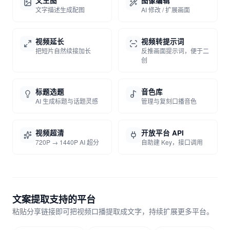
文生图
图像编辑
文字描述生成配图
AI 修改 / 扩展画面
视频延长
视频转提示词
把短片自然续接加长
反推画面提示词，便于二
创
标题选题
音色库
AI 生成标题与话题灵感
管理与复刻口播音色
视频超清
开放平台 API
720P → 1440P AI 超分
自助建 Key，接口调用
文案提取支持的平台
粘贴分享链接即可把视频口播提取成文字，持续扩展更多平台。